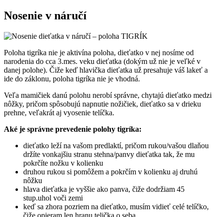
Nosenie v náručí
Poloha tigríka nie je aktivína poloha, dieťatko v nej nosíme od
narodenia do cca 3.mes. veku dieťatka (dokým už nie je veľké v
danej polohe). Čiže keď hlavička dieťatka už presahuje váš lakeť a
ide do záklonu, poloha tigríka nie je vhodná.
Veľa mamičiek danú polohu nerobí správne, chytajú dieťatko medzi
nôžky, pričom spôsobujú napnutie nožičiek, dieťatko sa v drieku
prehne, veľakrát aj vyosenie telíčka.
Aké je správne prevedenie polohy tigríka:
dieťatko leží na vašom predlaktí, pričom rukou/vašou dlaňou
držíte vonkajšiu stranu stehna/panvy dieťatka tak, že mu
pokrčíte nožku v kolienku
druhou rukou si pomôžem a pokrčím v kolienku aj druhú
nôžku
hlava dieťatka je vyššie ako panva, čiže dodržiam 45
stup.uhol voči zemi
keď sa zhora pozriem na dieťatko, musím vidieť celé telíčko,
čiže opieram len hranu telička o seba