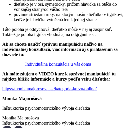
dieťatko je v osi, symetricky, pričom hlavička sa otáča do
vonkajšej strany/od vášho tela
povinne striedam ruky, na ktorým nosím dieťatko v tigríkovi,
keďže je hlavička vytočená len k jednej strane
Táto poloha je oddychová, dieťatko môže v nej aj zaspinkať.
Taktiež je poloha tigríka vhodná aj na odgrgnutie si.
Ak sa chcete naučiť správnu manipuláciu naživo na
individuálnej konzultácií, viac informácií aj s prihlásením sa
dozviete tu:
Individuálna konzultácia u vás doma
Ak máte záujem o VIDEO kurz k správnej manipulácií, tu
nájdete bližšie informácie a kurzy podľa veku dieťatka:
https://monikamajorosova.sk/kategoria-kurzu/online/
Monika Majorošová
Inštruktorka psychomotorického vývoja dieťatka
Monika Majorošová
Inštruktorka psychomotorického vývoja dieťatka