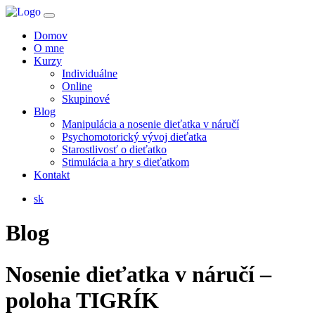
Domov
O mne
Kurzy
Individuálne
Online
Skupinové
Blog
Manipulácia a nosenie dieťatka v náručí
Psychomotorický vývoj dieťatka
Starostlivosť o dieťatko
Stimulácia a hry s dieťatkom
Kontakt
sk
Blog
Nosenie dieťatka v náručí –
poloha TIGRÍK